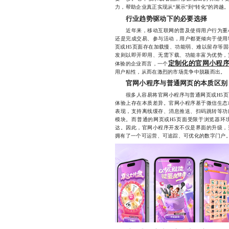
力，帮助企业真正实现从“展示”到“转化”的跨越
行业趋势驱动下的必要选择
近年来，移动互联网的普及使得用户行为重心
还是完成交易、参与活动，用户都更倾向于使用
页或H5页面存在加载慢、功能弱、难以留存等
发则以即开即用、无需下载、功能丰富为优势，
定制化的官网小程
体验的企业而言，一个
用户粘性，从而在激烈的市场竞争中脱颖而出。
官网小程序与普通网页的本质区别
很多人容易将官网小程序与普通网页或H5页
体验上存在本质差异。官网小程序基于微信生态
表现，支持离线缓存、消息推送、扫码跳转等功
模块。而普通的网页或H5页面受限于浏览器环
达。因此，官网小程序开发不仅是界面的升级，
拥有了一个可运营、可追踪、可优化的数字门户