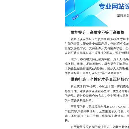
效能提升：高效率不等于高价格
很多人误以为只有昂贵的高端OA系统才能带
引擎的普及，即使是中低端产品，也能通过模块
自定义多级节点、支持条件分支与附件联动；任
表则可通过拖拽方式生成可视化图表，帮助管理
此外，移动端支持已成为标配。员工无论身处
成签到、审批、反馈等操作，极大提升了响应速
于历史数据推荐最优处理路径，减少人为判断偏
并合理配置，完全可以实现“花小钱办大事”。
量身打造：个性化才是真正的核心
真正优秀的OA系统，不应是千篇一律的模板
彰显个性。这就要求企业在选型时，优先考虑那
的产品。通过模块组合的方式，企业可以按需启
为不需要的功能买单。
更重要的是，系统应能与现有ERP、CRM、
门提交客户签约申请后，无需重复录入信息，
动，不仅减少了人工干预，也降低了出错率。
构。
对于希望深度定制的企业而言，选择支持低代