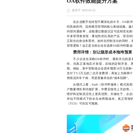
OA软件效能提升方案
发布于 2026-05-23
在企业数字化转型不断深化的今天，OA软件
织高效协同、流程规范管理的核心基础设施。越
内部沟通效率，还能通过数据沉淀与流程优化推
许多管理者发现：看似性价比高的产品，背后却
正契合自身业务需求。如何在控制支出的同时，实
管理逻辑？这正是当前企业在选择OA软件时最迫
费用详情：别让隐形成本拖垮预算
不少企业在采购OA软件时，最初关注的是基
价。但真正落地后才发现，后续的定制开发、
期。例如，某中型制造企业原本预算10万元采购
支付了3.5万元的二次开发费用；再加上为期两
类情况并非个例，而是普遍存在的“成本陷阱”。
从模式上看，SaaS（软件即服务）模式虽然
户数量增长和功能扩展，年费呈线性上升趋势。
维护和定制灵活性上更具优势。关键在于，企业
评估不同模式下的全生命周期成本。真正明智
（TCO）可控且可预测。