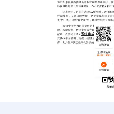
通过图形化界面搭建新流程或调整表单字段，极
助轻量级开发工具快速实现，而不必依赖外部厂
综上所述，企业在选择OA软件时，必须跳出“
控制成本，又要保障效能，更要实现与自身管
贵”的，也不是找“最便宜”的，而是找到那个既
我们专注于为企业提供定制化的OA软件解决
理、权限控制、数据安全等方面的真实痛点，能
系统集成服务
配置、低代码开发及
，帮助企
式协同平台搭建，还是大型集团的多分支机构
撑，助力客户实现数字化升级的平稳过渡。1814011
咨询热线
18140119082
回到顶部
微信