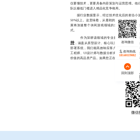
仅要懂技术，更要具备内容策划与运营思维。他们
队以极低门槛进入精品化竞争格局。
据行业数据显示，经过技术优化后的射击小游戏
50%以上。这意味着，从最初的“试玩”到“沉迷
展将加速整个休闲游戏领域的分化与升级，促
式。
作为深耕该领域的专业服务方，我们长期
持
，涵盖从原型设计、核心玩法打磨到上线运维
部署系统，我们能高效响应客户需求，确保项目
咨询热线
工程师、UI设计师与数据分析师组成，注重细
18140119082
价值的高品质产品。如果您正在寻找可靠的合作伙伴，
回到顶部
微信