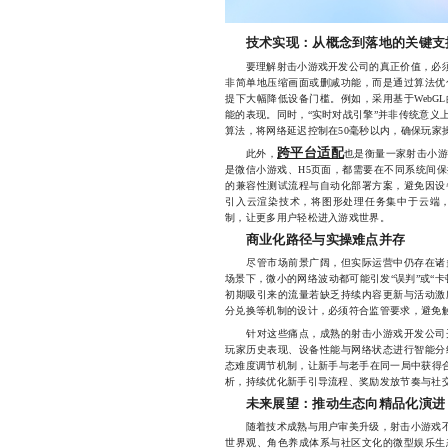
技术实现：从概念到落地的关键支
要理解射击小游戏开发公司的真正价值，必须深
非简单地压缩画面或删减功能，而是通过算法优
提下大幅降低设备门槛。例如，采用基于WebG
能的表现。同时，“实时对战引擎”并非传统意义
算法，将网络延迟控制在50毫秒以内，确保玩家
跨平台适配
此外，
也是衡量一家射击小游戏
是微信小游戏、H5页面，都需要在不同系统间
的兼容性测试流程与自动化部署方案，避免因设
引入云渲染技术，将图形处理任务集中于云端
制，让更多用户轻松进入游戏世界。
商业化路径与实操难点并存
尽管市场前景广阔，但实际运营中仍存在诸多
场景下，微小的网络波动都可能引发“误判”或“
初期吸引来的流量若缺乏持续内容更新与活动激
分兑换等机制的设计，必须符合监管要求，避免
针对这些痛点，成熟的射击小游戏开发公司开
玩家历史表现、设备性能与网络状态进行智能分
态难度调节机制，让新手与老手在同一局中获得合
析，持续优化新手引导流程、奖励发放节奏与社
未来展望：推动生态向精品化演进
随着技术成熟与用户审美升级，射击小游戏不再
世界观、角色养成体系与社区文化的微型娱乐生